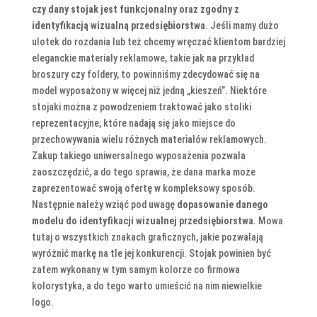
czy dany stojak jest funkcjonalny oraz zgodny z
identyfikacją wizualną przedsiębiorstwa
. Jeśli mamy dużo
ulotek do rozdania lub też chcemy wręczać klientom bardziej
eleganckie materiały reklamowe, takie jak na przykład
broszury czy foldery, to powinniśmy zdecydować się na
model wyposażony w więcej niż jedną „kieszeń”. Niektóre
stojaki można z powodzeniem traktować jako stoliki
reprezentacyjne, które nadają się jako miejsce do
przechowywania wielu różnych materiałów reklamowych.
Zakup takiego uniwersalnego wyposażenia pozwala
zaoszczędzić, a do tego sprawia, że dana marka może
zaprezentować swoją ofertę w kompleksowy sposób.
Następnie należy wziąć pod uwagę
dopasowanie danego
modelu do identyfikacji wizualnej przedsiębiorstwa
. Mowa
tutaj o wszystkich znakach graficznych, jakie pozwalają
wyróżnić markę na tle jej konkurencji. Stojak powinien być
zatem wykonany w tym samym kolorze co firmowa
kolorystyka, a do tego warto umieścić na nim niewielkie
logo.