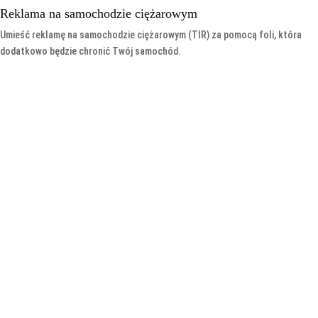
Reklama na samochodzie ciężarowym
Umieść reklamę na samochodzie ciężarowym (TIR) za pomocą foli, która
dodatkowo będzie chronić Twój samochód.
Reklama na autokarach
Umieść reklamę na autokarze za pomocą foli, która dodatkowo będzie
chronić go przed porysowaniem.