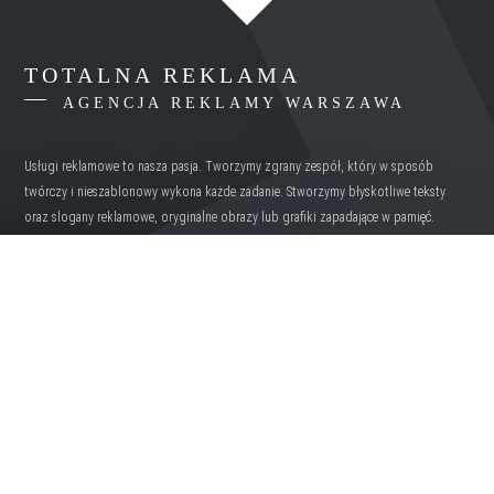
TOTALNA REKLAMA
AGENCJA REKLAMY WARSZAWA
Usługi reklamowe to nasza pasja. Tworzymy zgrany zespół, który w sposób
twórczy i nieszablonowy wykona każde zadanie. Stworzymy błyskotliwe teksty
oraz slogany reklamowe, oryginalne obrazy lub grafiki zapadające w pamięć.
OBSZAR DZIAŁAŃ
MAZOWIECKIE
Grodzisk Mazowiecki
Józefów
Legionowo
Łomianki
Marki
Otwock
Piaseczno
Piastów
Pruszków
Wołomin
Ząbki
Zielonka
Dane teleadresowe