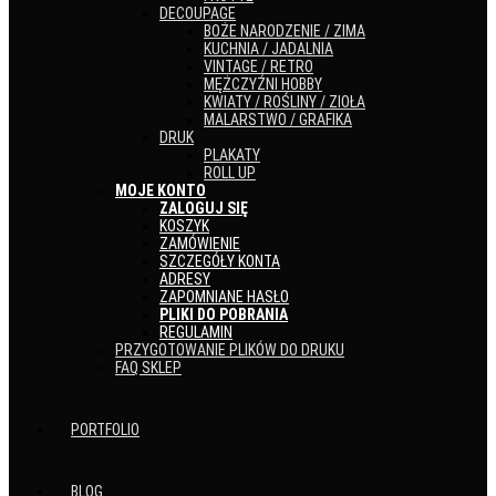
DECOUPAGE
BOŻE NARODZENIE / ZIMA
KUCHNIA / JADALNIA
VINTAGE / RETRO
MĘŻCZYŹNI HOBBY
KWIATY / ROŚLINY / ZIOŁA
MALARSTWO / GRAFIKA
DRUK
PLAKATY
ROLL UP
MOJE KONTO
ZALOGUJ SIĘ
KOSZYK
ZAMÓWIENIE
SZCZEGÓŁY KONTA
ADRESY
ZAPOMNIANE HASŁO
PLIKI DO POBRANIA
REGULAMIN
PRZYGOTOWANIE PLIKÓW DO DRUKU
FAQ SKLEP
PORTFOLIO
BLOG