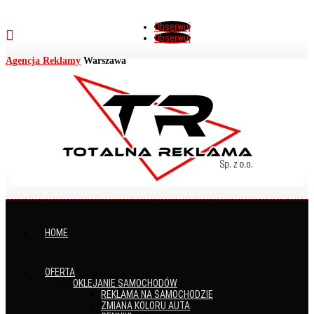
Obserwuj

Obserwuj
Agencja Reklamy
Warszawa
HOME
OFERTA
OKLEJANIE SAMOCHODÓW
REKLAMA NA SAMOCHODZIE
ZMIANA KOLORU AUTA