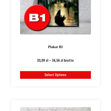
Plakat B1
Zakres
33,09
zł
–
34,56
zł
brutto
cen:
od
Select Options
33,09 zł
do
34,56 zł