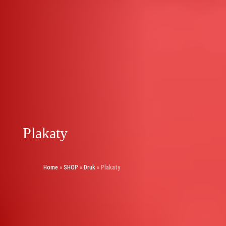
Plakaty
Home
»
SHOP
»
Druk
»
Plakaty