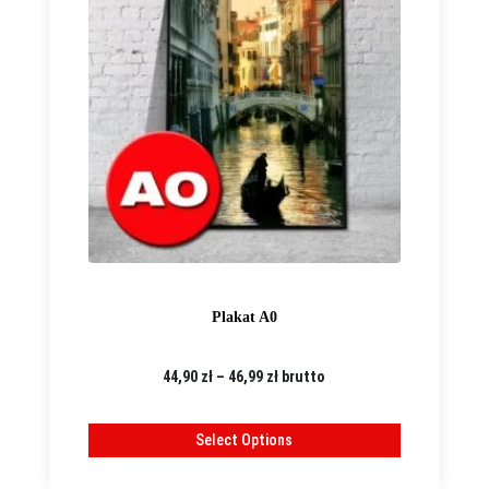
Plakat A0
Zakres
44,90
zł
–
46,99
zł
brutto
cen:
od
Select Options
44,90 zł