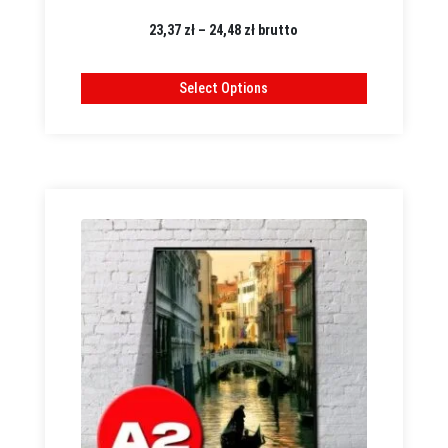
Zakres
23,37
zł
–
24,48
zł
brutto
cen:
od
Select Options
23,37 zł
do
24,48 zł