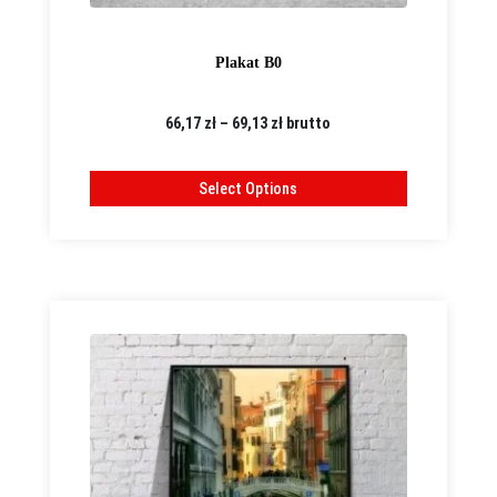
Plakat B0
Zakres
66,17
zł
–
69,13
zł
brutto
cen:
od
Select Options
66,17 zł
do
69,13 zł