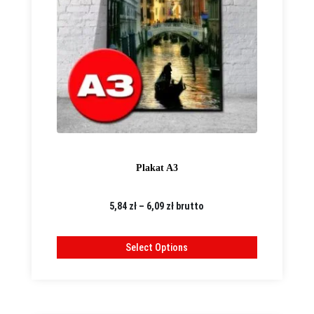
Plakat A3
Zakres
5,84
zł
–
6,09
zł
brutto
cen:
od
Select Options
5,84 zł
do
6,09 zł