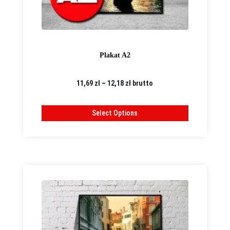
Plakat A2
Zakres
11,69
zł
–
12,18
zł
brutto
cen:
od
Select Options
11,69 zł
do
12,18 zł