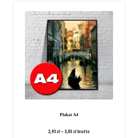
Plakat A4
Zakres
2,93
zł
–
3,05
zł
brutto