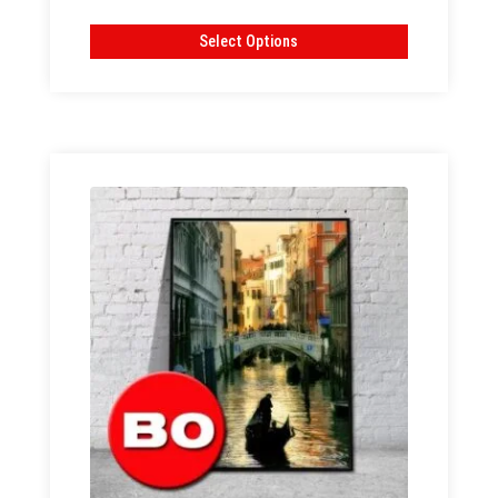
cen:
od
Select Options
2,93 zł
do
3,05 zł