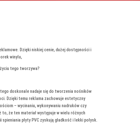
lamowe. Dzięki niskiej cenie, dużej dostępności i
orek winylu,
użyciu tego tworzywa?
atego doskonale nadaje się do tworzenia nośników
oci. Dzięki temu reklama zachowuje estetyczny
nościom – wycinaniu, wykonywaniu nadruków czy
to, że ten materiał występuje w wielu różnych
spieniania płyty PVC zyskują gładkość i lekki połysk.