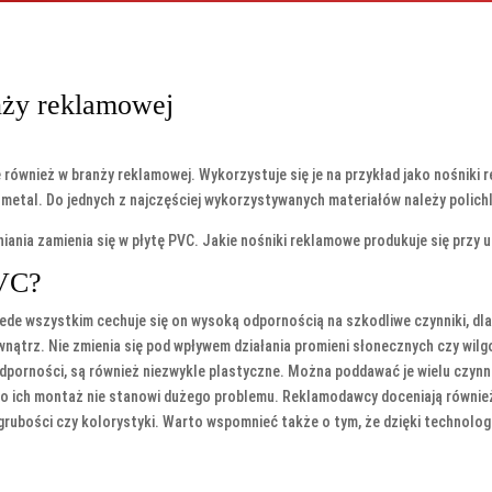
nży reklamowej
wnież w branży reklamowej. Wykorzystuje się je na przykład jako nośniki rek
 metal. Do jednych z najczęściej wykorzystywanych materiałów należy polichl
ania zamienia się w płytę PVC. Jakie nośniki reklamowe produkuje się przy 
PVC?
ede wszystkim cechuje się on wysoką odpornością na szkodliwe czynniki, dl
ątrz. Nie zmienia się pod wpływem działania promieni słonecznych czy wilg
odporności, są również niezwykle plastyczne. Można poddawać je wielu czyn
go ich montaż nie stanowi dużego problemu. Reklamodawcy doceniają również 
rubości czy kolorystyki. Warto wspomnieć także o tym, że dzięki technologii 