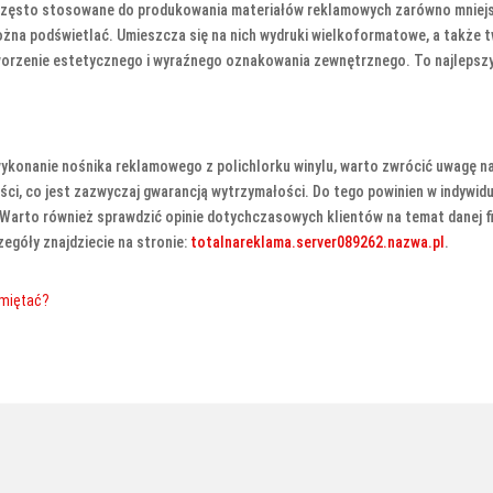
 często stosowane do produkowania materiałów reklamowych zarówno mniejsz
ożna podświetlać. Umieszcza się na nich wydruki wielkoformatowe, a także 
tworzenie estetycznego i wyraźnego oznakowania zewnętrznego. To najlepszy
wykonanie nośnika reklamowego z polichlorku winylu, warto zwrócić uwagę n
ci, co jest zazwyczaj gwarancją wytrzymałości. Do tego powinien w indywidu
arto również sprawdzić opinie dotychczasowych klientów na temat danej fir
egóły znajdziecie na stronie:
totalnareklama.server089262.nazwa.pl
.
amiętać?