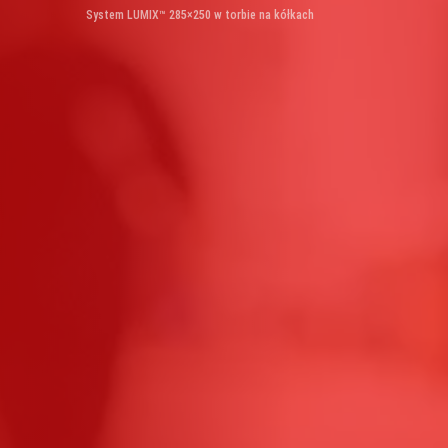
System LUMIX™ 285×250 w torbie na kółkach