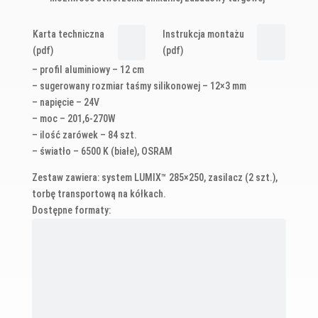
Karta techniczna
Instrukcja montażu
(pdf)
(pdf)
– profil aluminiowy – 12 cm
– sugerowany rozmiar taśmy silikonowej – 12×3 mm
– napięcie – 24V
– moc – 201,6-270W
– ilość zarówek – 84 szt.
– światło – 6500 K (białe), OSRAM
Zestaw zawiera: system LUMIX™ 285×250, zasilacz (2 szt.),
torbę transportową na kółkach.
Dostępne formaty: