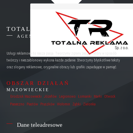
TOTALNA REKLAMA
AGENCJA REKLAMY WARSZAWA
Usługi reklamowe to nasza pasja. Tworzymy zgrany zespół, który w sposób
twórczy i nieszablonowy wykona każde zadanie. Stworzymy błyskotliwe teksty
oraz slogany reklamowe, oryginalne obrazy lub grafiki zapadające w pamięć.
OBSZAR DZIAŁAŃ
MAZOWIECKIE
Grodzisk Mazowiecki
Józefów
Legionowo
Łomianki
Marki
Otwock
Piaseczno
Piastów
Pruszków
Wołomin
Ząbki
Zielonka
Dane teleadresowe