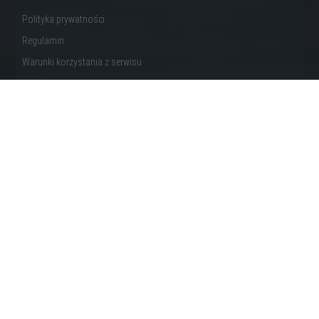
Polityka prywatności
Regulamin
Warunki korzystania z serwisu
Design ™ by
CIK – Jarosław Gumkowski
Copyright © 2022 by
Totalna Reklama