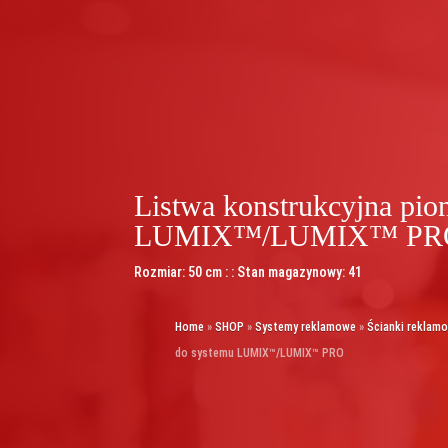
Listwa konstrukcyjna pi
LUMIX™/LUMIX™ PR
Rozmiar: 50 cm : : Stan magazynowy: 41
Home
»
SHOP
»
Systemy reklamowe
»
Ścianki reklam
do systemu LUMIX™/LUMIX™ PRO