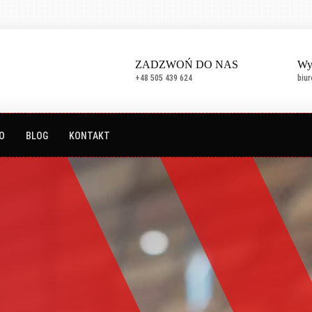
ZADZWOŃ DO NAS
Wy
+48 505 439 624
biu
O
BLOG
KONTAKT