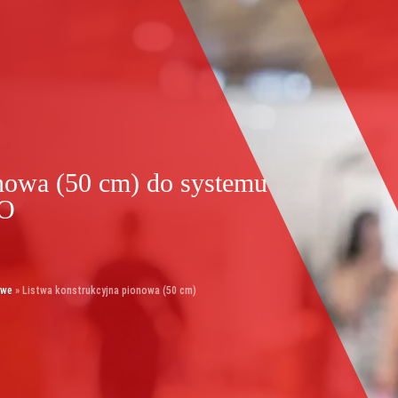
onowa (50 cm) do systemu
O
owe
»
Listwa konstrukcyjna pionowa (50 cm)