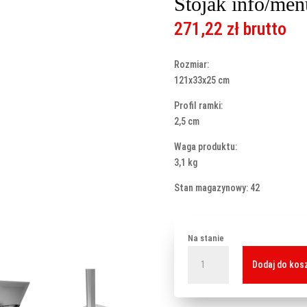
Stojak info/me
271,22
zł
brutto
Rozmiar:
121x33x25 cm
Profil ramki:
2,5 cm
Waga produktu:
3,1 kg
Stan magazynowy: 42
Na stanie
ilość
Dodaj do kos
Stojak
info/menu
Standard