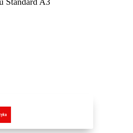
nu Standard A3
zyka