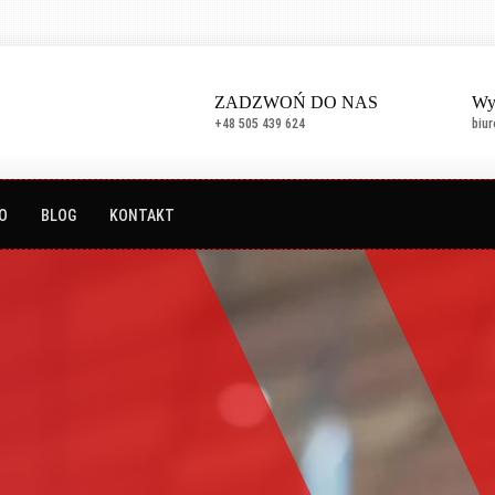
ZADZWOŃ DO NAS
Wy
+48 505 439 624
biu
O
BLOG
KONTAKT