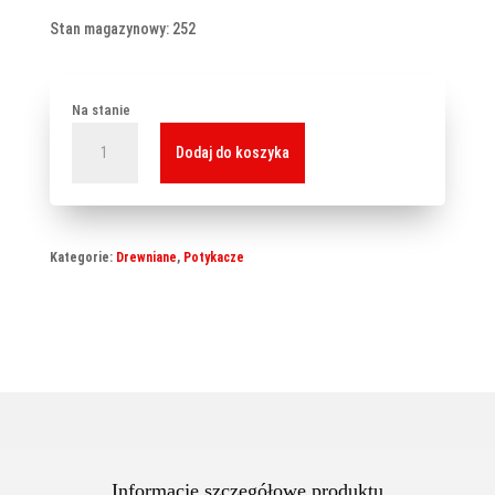
Stan magazynowy: 252
Na stanie
ilość
Dodaj do koszyka
Potykacz
drewniany
Classic
S
Kategorie:
Drewniane
,
Potykacze
(51x90
cm)
-
czerwony
Informacje szczegółowe produktu