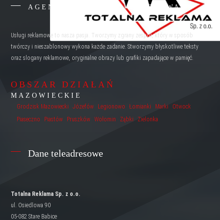
AGENCJA REKLAMY WARSZAWA
Usługi reklamowe to nasza pasja. Tworzymy zgrany zespół, który w sposób
twórczy i nieszablonowy wykona każde zadanie. Stworzymy błyskotliwe teksty
oraz slogany reklamowe, oryginalne obrazy lub grafiki zapadające w pamięć.
OBSZAR DZIAŁAŃ
MAZOWIECKIE
Grodzisk Mazowiecki
Józefów
Legionowo
Łomianki
Marki
Otwock
Piaseczno
Piastów
Pruszków
Wołomin
Ząbki
Zielonka
Dane teleadresowe
Totalna Reklama Sp. z o.o.
ul. Osiedlowa 90
05-082 Stare Babice