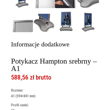
Informacje dodatkowe
Potykacz Hampton srebrny –
A1
588,56
zł
brutto
Rozmiar:
A1 (594×841 mm)
Profil ramki: