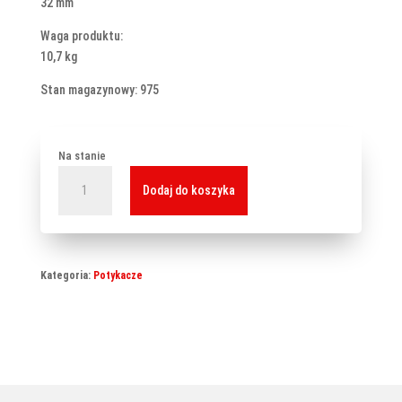
32 mm
Waga produktu:
10,7 kg
Stan magazynowy: 975
Na stanie
ilość
Dodaj do koszyka
Potykacz
Hampton
srebrny
-
Kategoria:
Potykacze
A1