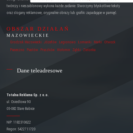
twórczy i nieszablonowy wykona każde zadanie. Stworzymy błyskotliwe teksty
oraz slogany reklamowe, oryginalne obrazy lub grafiki zapadające w pamięć.
OBSZAR DZIAŁAŃ
MAZOWIECKIE
Grodzisk Mazowiecki
Józefów
Legionowo
Łomianki
Marki
Otwock
Piaseczno
Piastów
Pruszków
Wołomin
Ząbki
Zielonka
Dane teleadresowe
Totalna Reklama Sp. z o.o.
ul. Osiedlowa 90
05-082 Stare Babice
NIP: 1182310622
Regon: 5422711720