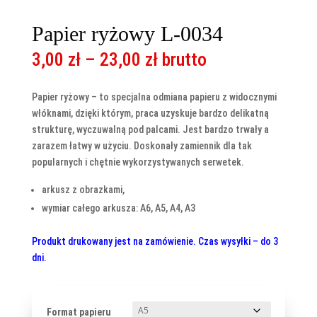
Papier ryżowy L-0034
Zakres
3,00
zł
–
23,00
zł
brutto
cen:
od
Papier ryżowy – to specjalna odmiana papieru z widocznymi
3,00 zł
włóknami, dzięki którym, praca uzyskuje bardzo delikatną
do
strukturę, wyczuwalną pod palcami. Jest bardzo trwały a
23,00 zł
zarazem łatwy w użyciu. Doskonały zamiennik dla tak
popularnych i chętnie wykorzystywanych serwetek.
arkusz z obrazkami,
wymiar całego arkusza: A6, A5, A4, A3
Produkt drukowany jest na zamówienie. Czas wysyłki – do 3
dni.
Format papieru