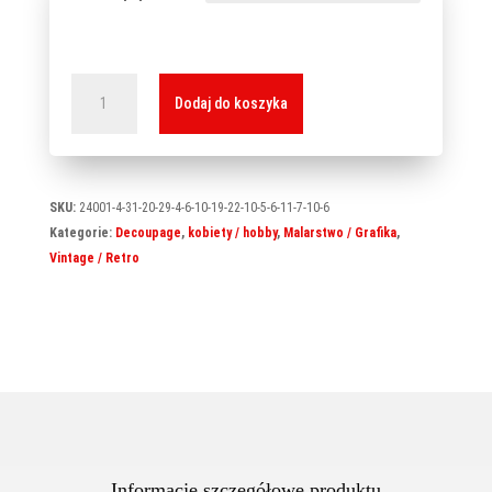
ilość
Dodaj do koszyka
Papier
ryżowy
L-
0034
SKU:
24001-4-31-20-29-4-6-10-19-22-10-5-6-11-7-10-6
Kategorie:
Decoupage
,
kobiety / hobby
,
Malarstwo / Grafika
,
Vintage / Retro
Informacje szczegółowe produktu