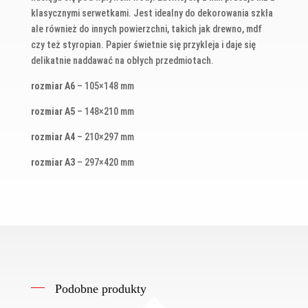
klasycznymi serwetkami. Jest idealny do dekorowania szkła
ale również do innych powierzchni, takich jak drewno, mdf
czy też styropian. Papier świetnie się przykleja i daje się
delikatnie naddawać na obłych przedmiotach.
rozmiar A6
– 105×148 mm
rozmiar A5
– 148×210 mm
rozmiar A4
– 210×297 mm
rozmiar A3
– 297×420 mm
Podobne produkty