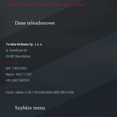
Piaseczno
Piastów
Pruszków
Wołomin
Ząbki
Zielonka
Dane teleadresowe
Totalna Reklama Sp. z o.o.
ul. Osiedlowa 90
05-082 Stare Babice
NIP: 1182310622
Regon: 5422711720
KRS: 00011847814
Konto: mBank nr 83 1140 2004 0000 3802 8595 4768
Szybkie menu