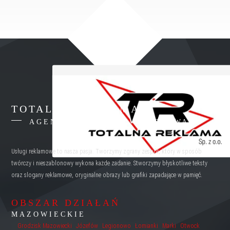
TOTALNA REKLAMA
AGENCJA REKLAMY WARSZAWA
Usługi reklamowe to nasza pasja. Tworzymy zgrany zespół, który w sposób
twórczy i nieszablonowy wykona każde zadanie. Stworzymy błyskotliwe teksty
oraz slogany reklamowe, oryginalne obrazy lub grafiki zapadające w pamięć.
OBSZAR DZIAŁAŃ
MAZOWIECKIE
Grodzisk Mazowiecki
Józefów
Legionowo
Łomianki
Marki
Otwock