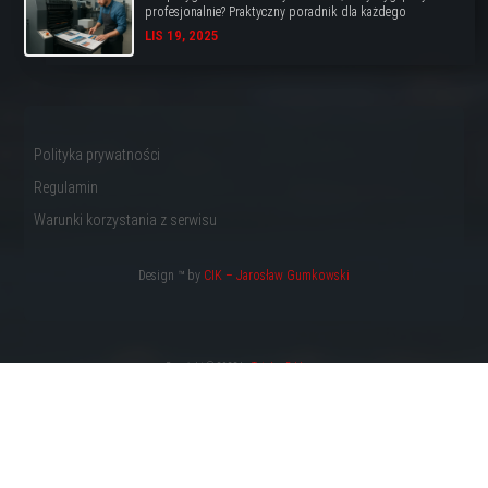
profesjonalnie? Praktyczny poradnik dla każdego
LIS 19, 2025
Polityka prywatności
Regulamin
Warunki korzystania z serwisu
Design ™ by
CIK – Jarosław Gumkowski
Copyright © 2022 by
Totalna Reklama