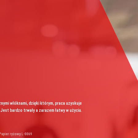
znymi włóknami, dzięki którym, praca uzyskuje
 Jest bardzo trwały a zarazem łatwy w użyciu.
apier ryżowy L-0069