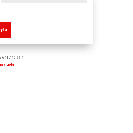
zyka
-6-11-7-10-9-5-1
ny / zioła