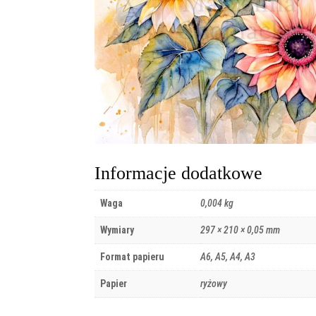
Informacje dodatkowe
Waga
0,004 kg
Wymiary
297 × 210 × 0,05 mm
Format papieru
A6, A5, A4, A3
Papier
ryżowy