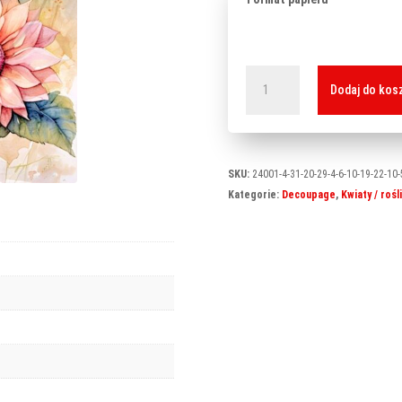
ilość
Dodaj do kos
Papier
ryżowy
L-
0069
SKU:
24001-4-31-20-29-4-6-10-19-22-10-5
Kategorie:
Decoupage
,
Kwiaty / rośli