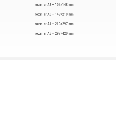
rozmiar A6
– 105×148 mm
rozmiar A5
– 148×210 mm
rozmiar A4
– 210×297 mm
rozmiar A3
– 297×420 mm
Podobne produkty