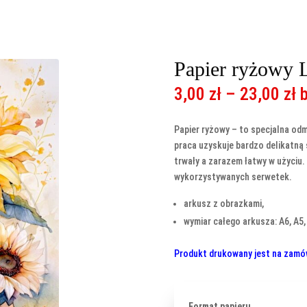
Papier ryżowy 
Z
3,00
zł
–
23,00
zł
c
o
Papier ryżowy – to specjalna odm
3
praca uzyskuje bardzo delikatną
d
trwały a zarazem łatwy w użyciu.
2
wykorzystywanych serwetek.
arkusz z obrazkami,
wymiar całego arkusza: A6, A5,
Produkt drukowany jest na zamówi
Format papieru