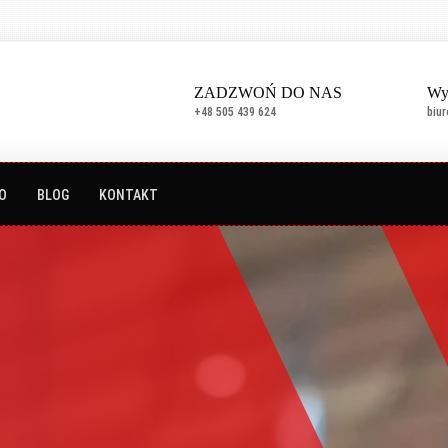
ZADZWOŃ DO NAS
Wy
+48 505 439 624
biu
O
BLOG
KONTAKT