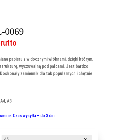
L-0069
akres
brutto
en:
d
iana papieru z widocznymi włóknami, dzięki którym,
,00 zł
 strukturę, wyczuwalną pod palcami. Jest bardzo
o
 Doskonały zamiennik dla tak popularnych i chętnie
3,00 zł
 A4, A3
enie. Czas wysyłki – do 3 dni.