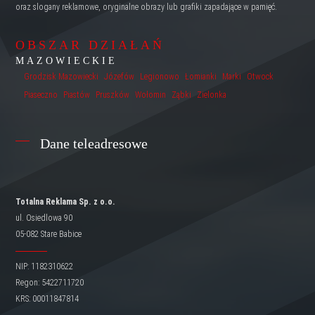
oraz slogany reklamowe, oryginalne obrazy lub grafiki zapadające w pamięć.
OBSZAR DZIAŁAŃ
MAZOWIECKIE
Grodzisk Mazowiecki
Józefów
Legionowo
Łomianki
Marki
Otwock
Piaseczno
Piastów
Pruszków
Wołomin
Ząbki
Zielonka
Dane teleadresowe
Totalna Reklama Sp. z o.o.
ul. Osiedlowa 90
05-082 Stare Babice
NIP: 1182310622
Regon: 5422711720
KRS: 00011847814