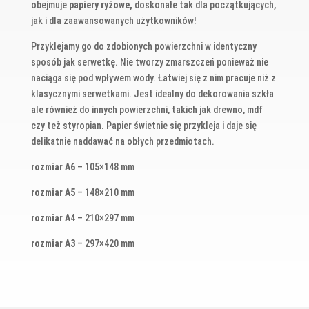
obejmuje
papiery ryżowe,
doskonałe tak dla początkujących,
jak i dla zaawansowanych użytkowników!
Przyklejamy go do zdobionych powierzchni w identyczny
sposób jak serwetkę. Nie tworzy zmarszczeń ponieważ nie
naciąga się pod wpływem wody. Łatwiej się z nim pracuje niż z
klasycznymi serwetkami. Jest idealny do dekorowania szkła
ale również do innych powierzchni, takich jak drewno, mdf
czy też styropian. Papier świetnie się przykleja i daje się
delikatnie naddawać na obłych przedmiotach.
rozmiar A6
– 105×148 mm
rozmiar A5
– 148×210 mm
rozmiar A4
– 210×297 mm
rozmiar A3
– 297×420 mm