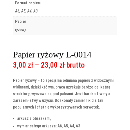
Format papieru
A6, A5, A4, A3
Papier
ryżowy
Papier ryżowy L-0014
Zakres
3,00
zł
–
23,00
zł
brutto
cen:
od
Papier ryżowy – to specjalna odmiana papieru z widocznymi
3,00 zł
włóknami, dzięki którym, praca uzyskuje bardzo delikatną
do
strukturę, wyczuwalną pod palcami. Jest bardzo trwały a
23,00 zł
zarazem łatwy w użyciu. Doskonały zamiennik dla tak
popularnych i chętnie wykorzystywanych serwetek.
arkusz z obrazkami,
wymiar całego arkusza: A6, A5, A4, A3