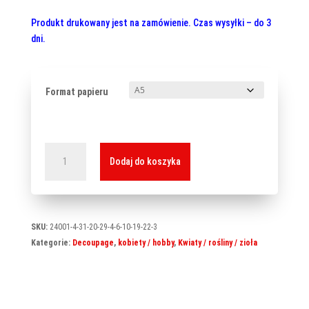
Produkt drukowany jest na zamówienie. Czas wysyłki – do 3
dni.
Format papieru
ilość
Dodaj do koszyka
Papier
ryżowy
L-
0014
SKU:
24001-4-31-20-29-4-6-10-19-22-3
Kategorie:
Decoupage
,
kobiety / hobby
,
Kwiaty / rośliny / zioła