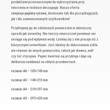
produktami przeznaczonymi do wykorzystania przy
tworzeniu w technice decoupage. Nasza oferta
obejmuje
papiery ryżowe,
doskonałe tak dla początkujących,
jak i dla zaawansowanych użytkowników!
Przyklejamy go do zdobionych powierzchni w identyczny
sposób jak serwetkę. Nie tworzy zmarszczeń ponieważ nie
naciąga się pod wpływem wody. Łatwiej się z nim pracuje niż z
klasycznymi serwetkami. Jest idealny do dekorowania szkła
ale również do innych powierzchni, takich jak drewno, mdf
czy też styropian. Papier świetnie się przykleja i daje się
delikatnie naddawać na obłych przedmiotach.
rozmiar A6
– 105×148 mm
rozmiar A5
– 148×210 mm
rozmiar A4
– 210×297 mm
rozmiar A3
– 297×420 mm