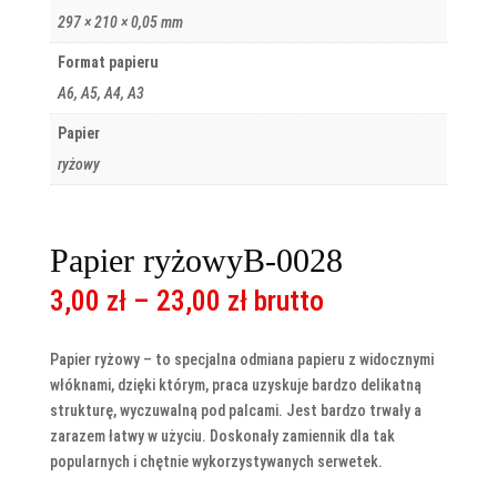
297 × 210 × 0,05 mm
Format papieru
A6, A5, A4, A3
Papier
ryżowy
Papier ryżowyB-0028
Zakres
3,00
zł
–
23,00
zł
brutto
cen:
od
Papier ryżowy – to specjalna odmiana papieru z widocznymi
3,00 zł
włóknami, dzięki którym, praca uzyskuje bardzo delikatną
do
strukturę, wyczuwalną pod palcami. Jest bardzo trwały a
23,00 zł
zarazem łatwy w użyciu. Doskonały zamiennik dla tak
popularnych i chętnie wykorzystywanych serwetek.