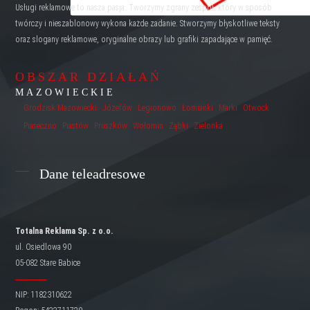
Usługi reklamowe to nasza pasja. Tworzymy zgrany zespół, który w sposób
twórczy i nieszablonowy wykona każde zadanie. Stworzymy błyskotliwe teksty
oraz slogany reklamowe, oryginalne obrazy lub grafiki zapadające w pamięć.
OBSZAR DZIAŁAŃ
MAZOWIECKIE
Grodzisk Mazowiecki
Józefów
Legionowo
Łomianki
Marki
Otwock
Piaseczno
Piastów
Pruszków
Wołomin
Ząbki
Zielonka
Dane teleadresowe
Totalna Reklama Sp. z o.o.
ul. Osiedlowa 90
05-082 Stare Babice
NIP: 1182310622