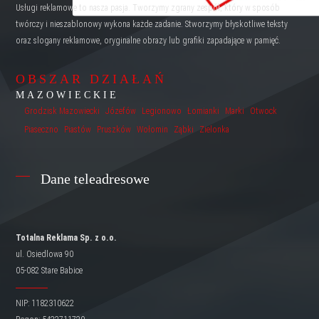
Usługi reklamowe to nasza pasja. Tworzymy zgrany zespół, który w sposób
twórczy i nieszablonowy wykona każde zadanie. Stworzymy błyskotliwe teksty
oraz slogany reklamowe, oryginalne obrazy lub grafiki zapadające w pamięć.
OBSZAR DZIAŁAŃ
MAZOWIECKIE
Grodzisk Mazowiecki
Józefów
Legionowo
Łomianki
Marki
Otwock
Piaseczno
Piastów
Pruszków
Wołomin
Ząbki
Zielonka
Dane teleadresowe
Totalna Reklama Sp. z o.o.
ul. Osiedlowa 90
05-082 Stare Babice
NIP: 1182310622