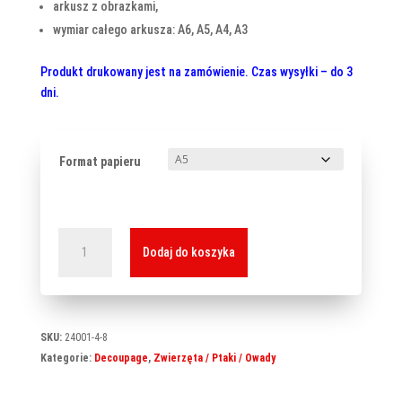
arkusz z obrazkami,
wymiar całego arkusza: A6, A5, A4, A3
Produkt drukowany jest na zamówienie. Czas wysyłki – do 3
dni.
Format papieru
ilość
Dodaj do koszyka
Papier
ryżowy
B-
0022
SKU:
24001-4-8
Kategorie:
Decoupage
,
Zwierzęta / Ptaki / Owady