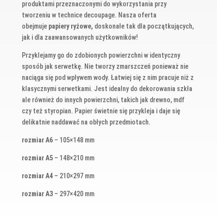
produktami przeznaczonymi do wykorzystania przy
tworzeniu w technice decoupage. Nasza oferta
obejmuje
papiery ryżowe,
doskonałe tak dla początkujących,
jak i dla zaawansowanych użytkowników!
Przyklejamy go do zdobionych powierzchni w identyczny
sposób jak serwetkę. Nie tworzy zmarszczeń ponieważ nie
naciąga się pod wpływem wody. Łatwiej się z nim pracuje niż z
klasycznymi serwetkami. Jest idealny do dekorowania szkła
ale również do innych powierzchni, takich jak drewno, mdf
czy też styropian. Papier świetnie się przykleja i daje się
delikatnie naddawać na obłych przedmiotach.
rozmiar A6
– 105×148 mm
rozmiar A5
– 148×210 mm
rozmiar A4
– 210×297 mm
rozmiar A3
– 297×420 mm