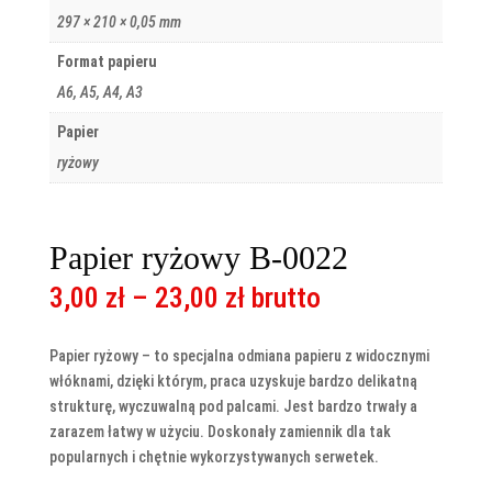
297 × 210 × 0,05 mm
Format papieru
A6, A5, A4, A3
Papier
ryżowy
Papier ryżowy B-0022
Zakres
3,00
zł
–
23,00
zł
brutto
cen:
od
Papier ryżowy – to specjalna odmiana papieru z widocznymi
3,00 zł
włóknami, dzięki którym, praca uzyskuje bardzo delikatną
do
strukturę, wyczuwalną pod palcami. Jest bardzo trwały a
23,00 zł
zarazem łatwy w użyciu. Doskonały zamiennik dla tak
popularnych i chętnie wykorzystywanych serwetek.