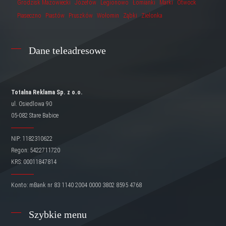
Grodzisk Mazowiecki
Józefów
Legionowo
Łomianki
Marki
Otwock
Piaseczno
Piastów
Pruszków
Wołomin
Ząbki
Zielonka
Dane teleadresowe
Totalna Reklama Sp. z o.o.
ul. Osiedlowa 90
05-082 Stare Babice
NIP: 1182310622
Regon: 5422711720
KRS: 00011847814
Konto: mBank nr 83 1140 2004 0000 3802 8595 4768
Szybkie menu