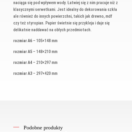
naciąga się pod wpływem wody. Łatwiej się z nim pracuje niż z
klasycznymi serwetkami. Jest idealny do dekorowania szkła
ale również do innych powierzchni, takich jak drewno, mdf
czy też styropian. Papier świetnie się przykleja i daje się
delikatnie naddawać na obłych przedmiotach.
rozmiar A6
– 105×148 mm
rozmiar A5
– 148×210 mm
rozmiar A4
– 210×297 mm
rozmiar A3
– 297×420 mm
Podobne produkty