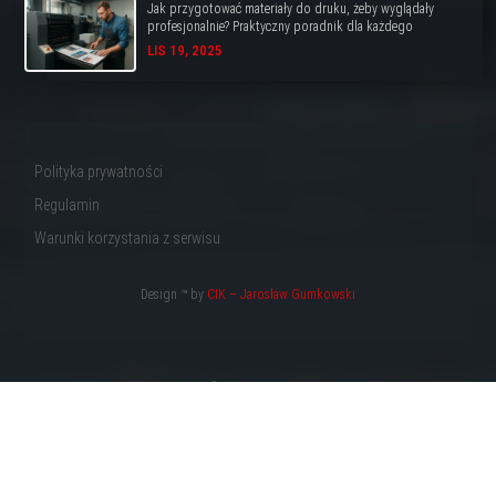
Jak przygotować materiały do druku, żeby wyglądały
profesjonalnie? Praktyczny poradnik dla każdego
LIS 19, 2025
Polityka prywatności
Regulamin
Warunki korzystania z serwisu
Design ™ by
CIK – Jarosław Gumkowski
Copyright © 2022 by
Totalna Reklama