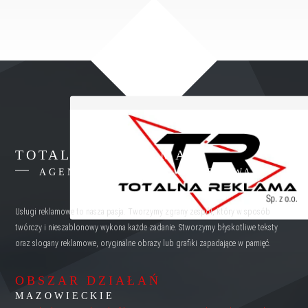
TOTALNA REKLAMA
AGENCJA REKLAMY WARSZAWA
Usługi reklamowe to nasza pasja. Tworzymy zgrany zespół, który w sposób
twórczy i nieszablonowy wykona każde zadanie. Stworzymy błyskotliwe teksty
oraz slogany reklamowe, oryginalne obrazy lub grafiki zapadające w pamięć.
OBSZAR DZIAŁAŃ
MAZOWIECKIE