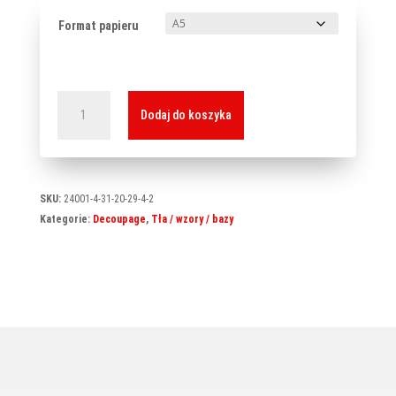
Format papieru
ilość
Dodaj do koszyka
Papier
ryżowy
B-
0007
SKU:
24001-4-31-20-29-4-2
Kategorie:
Decoupage
,
Tła / wzory / bazy