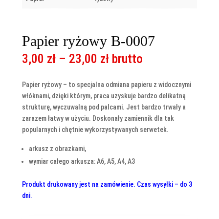
Papier ryżowy B-0007
Zakres
3,00
zł
–
23,00
zł
brutto
cen:
od
Papier ryżowy – to specjalna odmiana papieru z widocznymi
3,00 zł
włóknami, dzięki którym, praca uzyskuje bardzo delikatną
do
strukturę, wyczuwalną pod palcami. Jest bardzo trwały a
23,00 zł
zarazem łatwy w użyciu. Doskonały zamiennik dla tak
popularnych i chętnie wykorzystywanych serwetek.
arkusz z obrazkami,
wymiar całego arkusza: A6, A5, A4, A3
Produkt drukowany jest na zamówienie. Czas wysyłki – do 3
dni.