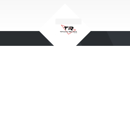
Dane teleadresowe
Szybkie me
SHOP
Totalna Reklama Sp. z o.o.
ul. Osiedlowa 90
CENNIKI
05-082 Stare Babice
FAQ
Blog
NIP: 1182310622
Regon: 5422711720
Portfolio