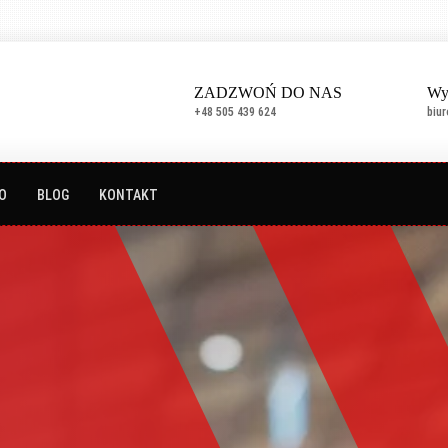
ZADZWOŃ DO NAS
Wy
+48 505 439 624
biu
O
BLOG
KONTAKT