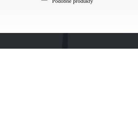
Podobne produkty
TOTALNA REKLAMA
AGENCJA REKLAMY
WARSZAWA
Usługi reklamowe to nasza pasja. Tworzymy zgrany zespół, który w
sposób twórczy i nieszablonowy wykona każde zadanie. Stworzymy
błyskotliwe teksty oraz slogany reklamowe, oryginalne obrazy lub grafiki
zapadające w pamięć.