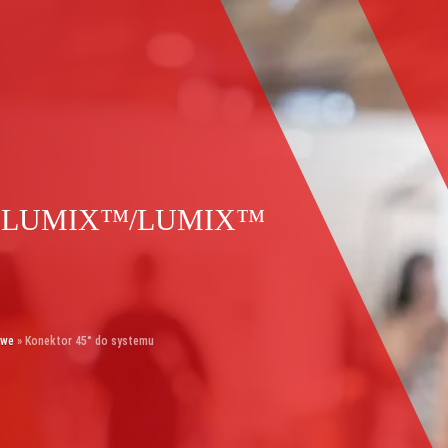
emu LUMIX™/LUMIX™
owe
»
Konektor 45° do systemu