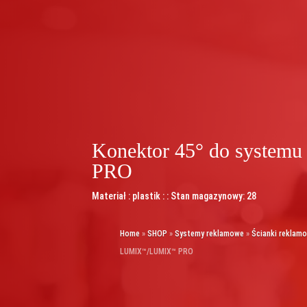
Konektor 45° do syst
PRO
Materiał : plastik : : Stan magazynowy: 28
Home
»
SHOP
»
Systemy reklamowe
»
Ścianki reklam
LUMIX™/LUMIX™ PRO