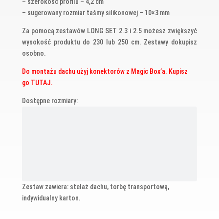
– szerokość profilu – 4,2 cm
– sugerowany rozmiar taśmy silikonowej – 10×3 mm
Za pomocą zestawów LONG SET 2.3 i 2.5 możesz zwiększyć
wysokość produktu do 230 lub 250 cm. Zestawy dokupisz
osobno.
Do montażu dachu użyj konektorów z Magic Box’a. Kupisz
go
TUTAJ.
Dostępne rozmiary:
Zestaw zawiera: stelaż dachu, torbę transportową,
indywidualny karton.