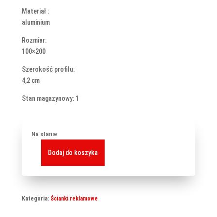
Materiał :
aluminium
Rozmiar:
100×200
Szerokość profilu:
4,2 cm
Stan magazynowy: 1
Na stanie
Dodaj do koszyka
ilość
Dach
do
systemu
Kategoria:
Ścianki reklamowe
MEGA
SEG™