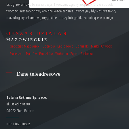
Usługi reklamowe to nasza pasja. Tworzymy zgrany zespół, który w sposób
twórczy i nieszablonowy wykona każde zadanie. Stworzymy błyskotliwe teksty
oraz slogany reklamowe, oryginalne obrazy lub grafiki zapadające w pamięć.
OBSZAR DZIAŁAŃ
MAZOWIECKIE
Grodzisk Mazowiecki
Józefów
Legionowo
Łomianki
Marki
Otwock
Piaseczno
Piastów
Pruszków
Wołomin
Ząbki
Zielonka
Dane teleadresowe
Totalna Reklama Sp. z o.o.
ul. Osiedlowa 90
05-082 Stare Babice
NIP: 1182310622