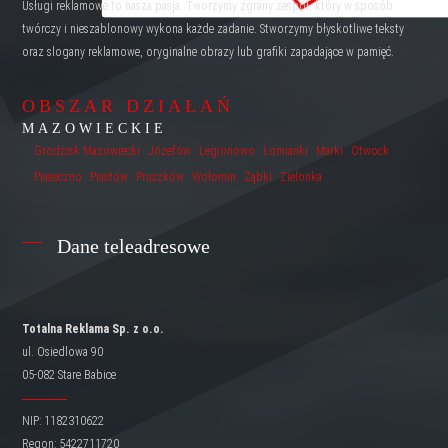
Usługi reklamowe to nasza pasja. Tworzymy zgrany zespół, który w sposób
twórczy i nieszablonowy wykona każde zadanie. Stworzymy błyskotliwe teksty
oraz slogany reklamowe, oryginalne obrazy lub grafiki zapadające w pamięć.
OBSZAR DZIAŁAŃ
MAZOWIECKIE
Grodzisk Mazowiecki
Józefów
Legionowo
Łomianki
Marki
Otwock
Piaseczno
Piastów
Pruszków
Wołomin
Ząbki
Zielonka
Dane teleadresowe
Totalna Reklama Sp. z o.o.
ul. Osiedlowa 90
05-082 Stare Babice
NIP: 1182310622
Regon: 5422711720