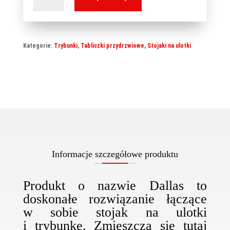
na
ulotki
2w1
Kategorie:
Trybunki
,
Tabliczki przydrzwiowe
,
Stojaki na ulotki
-
Dallas
Informacje szczegółowe produktu
Produkt o nazwie Dallas to
doskonałe rozwiązanie łączące
w sobie stojak na ulotki
i trybunkę. Zmieszczą się tutaj