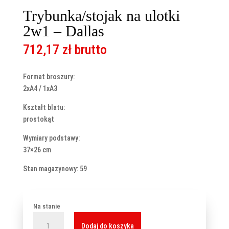
Trybunka/stojak na ulotki
2w1 – Dallas
712,17
zł
brutto
Format broszury:
2xA4 / 1xA3
Kształt blatu:
prostokąt
Wymiary podstawy:
37×26 cm
Stan magazynowy: 59
Na stanie
ilość
Dodaj do koszyka
Trybunka/stojak