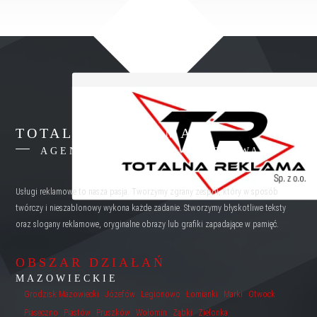
TOTALNA REKLAMA
AGENCJA REKLAMY WARSZAWA
Usługi reklamowe to nasza pasja. Tworzymy zgrany zespół, który w sposób
twórczy i nieszablonowy wykona każde zadanie. Stworzymy błyskotliwe teksty
oraz slogany reklamowe, oryginalne obrazy lub grafiki zapadające w pamięć.
OBSZAR DZIAŁAŃ
MAZOWIECKIE
Grodzisk Mazowiecki
Józefów
Legionowo
Łomianki
Marki
Otwock
Piaseczno
Piastów
Pruszków
Wołomin
Ząbki
Zielonka