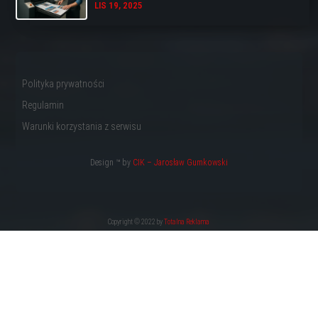
LIS 19, 2025
Polityka prywatności
Regulamin
Warunki korzystania z serwisu
Design ™ by
CIK – Jarosław Gumkowski
Copyright © 2022 by
Totalna Reklama