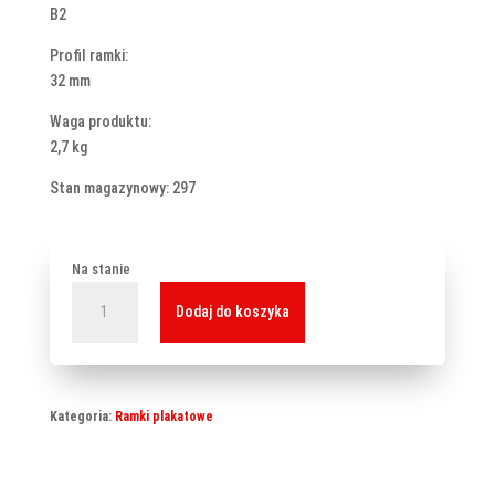
B2
Profil ramki:
32 mm
Waga produktu:
2,7 kg
Stan magazynowy: 297
Na stanie
ilość
Dodaj do koszyka
Ramka
OWZ
podwieszana
-
Kategoria:
Ramki plakatowe
Vertico
B2