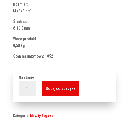
Rozmiar:
M (340 cm)
Średnica:
Ø 16,5 mm
Waga produktu:
0,50 kg
Stan magazynowy: 1052
Na stanie
ilość
Dodaj do koszyka
Maszt
PRO
M
-
Kategoria:
Maszty flagowe
340
cm