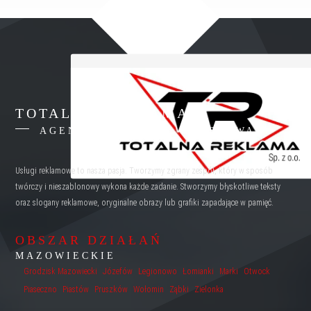
TOTALNA REKLAMA
AGENCJA REKLAMY WARSZAWA
Usługi reklamowe to nasza pasja. Tworzymy zgrany zespół, który w sposób
twórczy i nieszablonowy wykona każde zadanie. Stworzymy błyskotliwe teksty
oraz slogany reklamowe, oryginalne obrazy lub grafiki zapadające w pamięć.
OBSZAR DZIAŁAŃ
MAZOWIECKIE
Grodzisk Mazowiecki
Józefów
Legionowo
Łomianki
Marki
Otwock
Piaseczno
Piastów
Pruszków
Wołomin
Ząbki
Zielonka