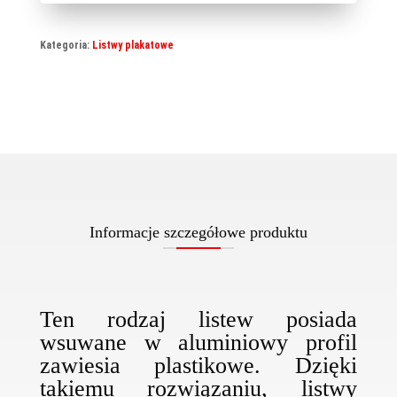
Twin
85
Kategoria:
Listwy plakatowe
cm
Informacje szczegółowe produktu
Ten rodzaj listew posiada
wsuwane w aluminiowy profil
zawiesia plastikowe. Dzięki
takiemu rozwiązaniu, listwy