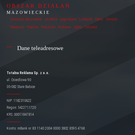
OBSZAR DZIAŁAŃ
MAZOWIECKIE
Grodzisk Mazowiecki
Józefów
Legionowo
Łomianki
Marki
Otwock
Piaseczno
Piastów
Pruszków
Wołomin
Ząbki
Zielonka
Dane teleadresowe
Totalna Reklama Sp. z o.o.
ul. Osiedlowa 90
05-082 Stare Babice
NIP: 1182310622
Regon: 5422711720
KRS: 00011847814
Konto: mBank nr 83 1140 2004 0000 3802 8595 4768