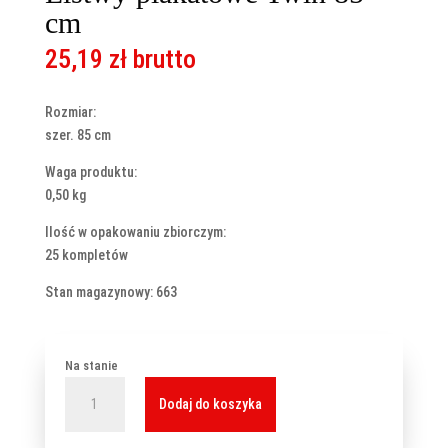
cm
25,19
zł
brutto
Rozmiar:
szer. 85 cm
Waga produktu:
0,50 kg
Ilość w opakowaniu zbiorczym:
25 kompletów
Stan magazynowy: 663
Na stanie
ilość
Dodaj do koszyka
Listwy
plakatowe