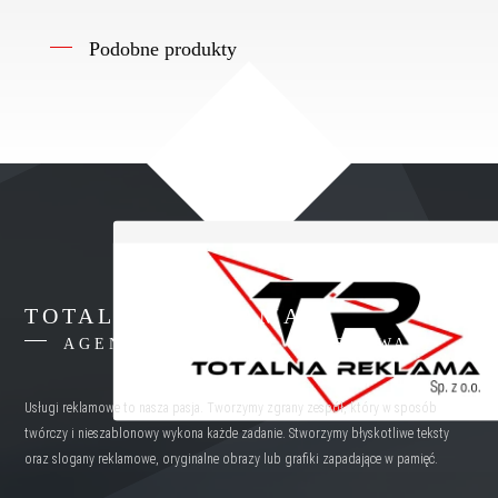
Podobne produkty
TOTALNA REKLAMA
AGENCJA REKLAMY WARSZAWA
Usługi reklamowe to nasza pasja. Tworzymy zgrany zespół, który w sposób
twórczy i nieszablonowy wykona każde zadanie. Stworzymy błyskotliwe teksty
oraz slogany reklamowe, oryginalne obrazy lub grafiki zapadające w pamięć.