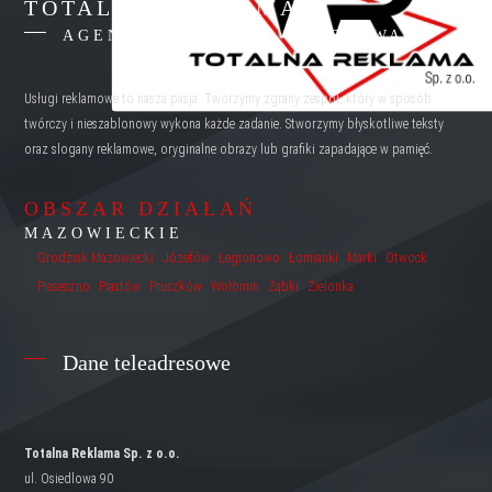
TOTALNA REKLAMA
AGENCJA REKLAMY WARSZAWA
Usługi reklamowe to nasza pasja. Tworzymy zgrany zespół, który w sposób
twórczy i nieszablonowy wykona każde zadanie. Stworzymy błyskotliwe teksty
oraz slogany reklamowe, oryginalne obrazy lub grafiki zapadające w pamięć.
OBSZAR DZIAŁAŃ
MAZOWIECKIE
Grodzisk Mazowiecki
Józefów
Legionowo
Łomianki
Marki
Otwock
Piaseczno
Piastów
Pruszków
Wołomin
Ząbki
Zielonka
Dane teleadresowe
Totalna Reklama Sp. z o.o.
ul. Osiedlowa 90