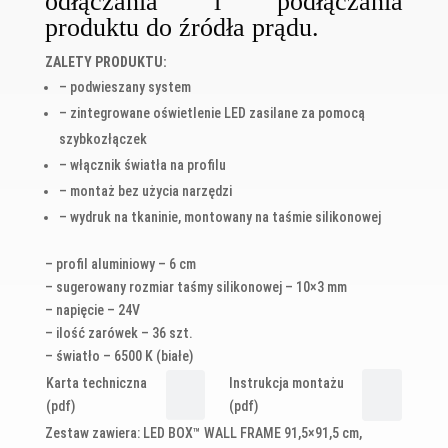
odłączania i podłączania
produktu do źródła prądu.
ZALETY PRODUKTU:
– podwieszany system
– zintegrowane oświetlenie LED zasilane za pomocą
szybkozłączek
– włącznik światła na profilu
– montaż bez użycia narzędzi
– wydruk na tkaninie, montowany na taśmie silikonowej
– profil aluminiowy – 6 cm
– sugerowany rozmiar taśmy silikonowej – 10×3 mm
– napięcie – 24V
– ilość zarówek – 36 szt.
– światło – 6500 K (białe)
Karta techniczna
Instrukcja montażu
(pdf)
(pdf)
Zestaw zawiera: LED BOX™ WALL FRAME 91,5×91,5 cm,