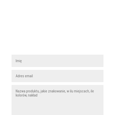
Znakowanie odzieży
Chcesz oznakować zakupioną u nas odzież?
Spytaj o możliwości i dokonaj darmowej wyceny