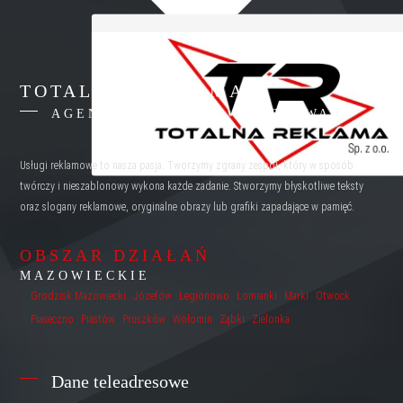
TOTALNA REKLAMA
AGENCJA REKLAMY WARSZAWA
Usługi reklamowe to nasza pasja. Tworzymy zgrany zespół, który w sposób
twórczy i nieszablonowy wykona każde zadanie. Stworzymy błyskotliwe teksty
oraz slogany reklamowe, oryginalne obrazy lub grafiki zapadające w pamięć.
OBSZAR DZIAŁAŃ
MAZOWIECKIE
Grodzisk Mazowiecki
Józefów
Legionowo
Łomianki
Marki
Otwock
Piaseczno
Piastów
Pruszków
Wołomin
Ząbki
Zielonka
Dane teleadresowe