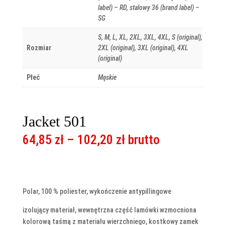
label) – RD, stalowy 36 (brand label) –
SG
S, M, L, XL, 2XL, 3XL, 4XL, S (original),
Rozmiar
2XL (original), 3XL (original), 4XL
(original)
Płeć
Męskie
Jacket 501
Zakres
64,85
zł
–
102,20
zł
brutto
cen:
od
64,85 zł
do
Polar, 100 % poliester, wykończenie antypillingowe
102,20 zł
izolujący materiał, wewnętrzna część lamówki wzmocniona
kolorową taśmą z materiału wierzchniego, kostkowy zamek