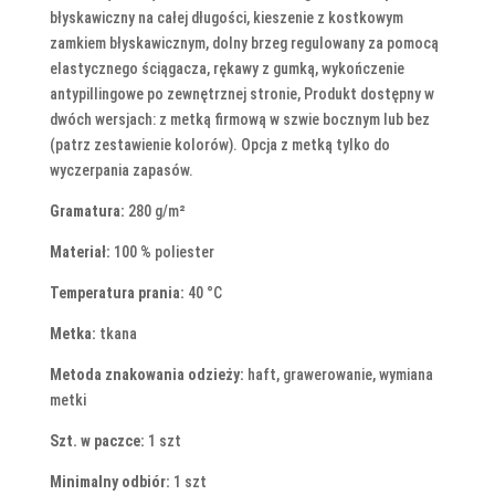
błyskawiczny na całej długości, kieszenie z kostkowym
zamkiem błyskawicznym, dolny brzeg regulowany za pomocą
elastycznego ściągacza, rękawy z gumką, wykończenie
antypillingowe po zewnętrznej stronie, Produkt dostępny w
dwóch wersjach: z metką firmową w szwie bocznym lub bez
(patrz zestawienie kolorów). Opcja z metką tylko do
wyczerpania zapasów.
Gramatura:
280 g/m²
Materiał:
100 % poliester
Temperatura prania:
40 °C
Metka:
tkana
Metoda znakowania odzieży:
haft, grawerowanie, wymiana
metki
Szt. w paczce:
1 szt
Minimalny odbiór:
1 szt