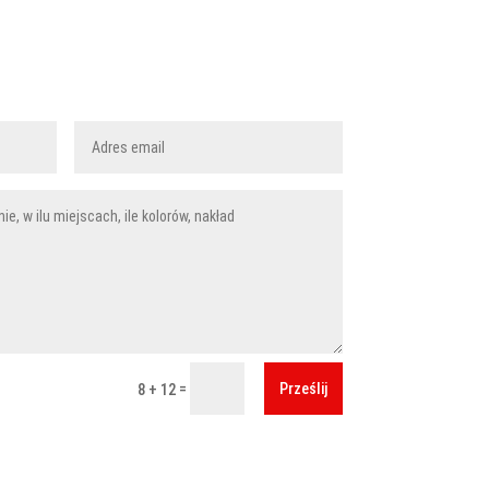
nakowanie odzieży
akować zakupioną u nas odzież?
liwości i dokonaj darmowej wyceny
Prześlij
=
8 + 12