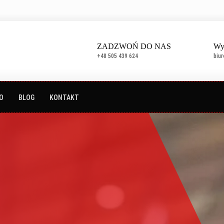
ZADZWOŃ DO NAS
Wy
+48 505 439 624
biu
O
BLOG
KONTAKT