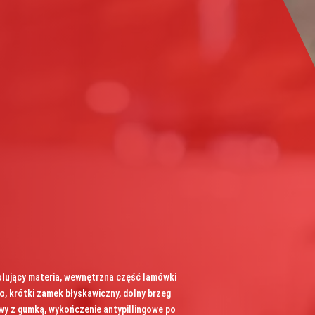
zolujący materia, wewnętrzna część lamówki
, krótki zamek błyskawiczny, dolny brzeg
y z gumką, wykończenie antypillingowe po