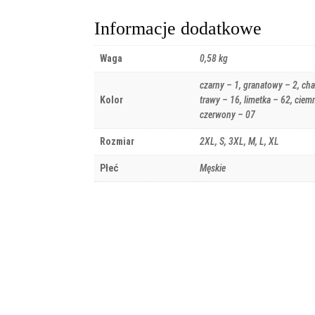
Informacje dodatkowe
Waga
0,58 kg
czarny – 1, granatowy – 2, ch
Kolor
trawy – 16, limetka – 62, ciem
czerwony – 07
Rozmiar
2XL, S, 3XL, M, L, XL
Płeć
Męskie