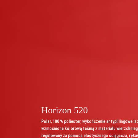
Horizon 520
Polar, 100 % poliester, wykończenie antypillingowe i
wzmocniona kolorową taśmą z materiału wierzchniego
regulowany za pomocą elastycznego ściągacza, rękaw