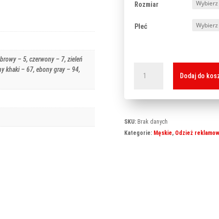
Rozmiar
Płeć
abrowy – 5, czerwony – 7, zieleń
ilość
ny khaki – 67, ebony gray – 94,
Dodaj do kos
Horizon
520
SKU:
Brak danych
Kategorie:
Męskie
,
Odzież reklamo