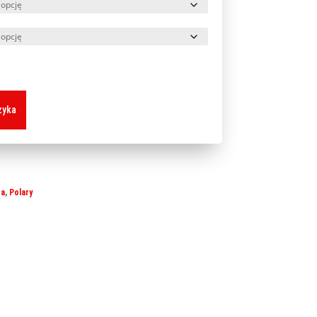
zyka
wa
,
Polary