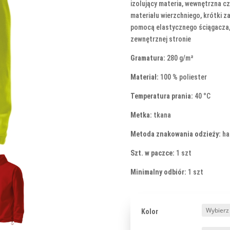
izolujący materia, wewnętrzna 
materiału wierzchniego, krótki z
pomocą elastycznego ściągacza,
zewnętrznej stronie
Gramatura:
280 g/m²
Materiał:
100 % poliester
Temperatura prania:
40 °C
Metka:
tkana
Metoda znakowania odzieży:
ha
Szt. w paczce:
1 szt
Minimalny odbiór:
1 szt
Kolor