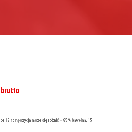
Zakres
brutto
cen:
od
24,89 zł
do
lor 12 kompozycja może się różnić – 85 % bawełna, 15
25,54 zł