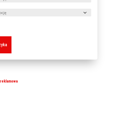
zyka
 reklamowa
nakowanie odzieży