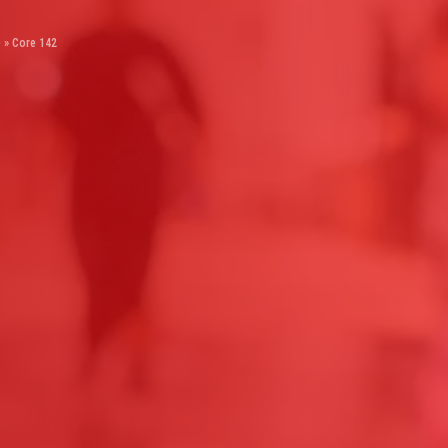
e
»
Core 142