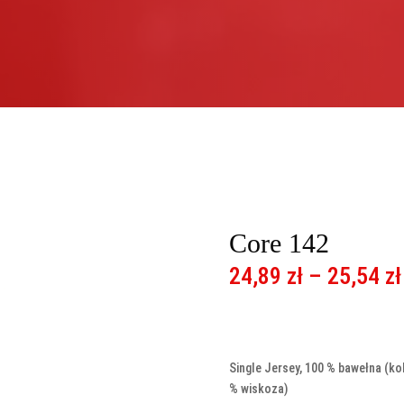
Core 142
24,89
zł
–
25,54
zł
Single Jersey, 100 % bawełna (ko
% wiskoza)