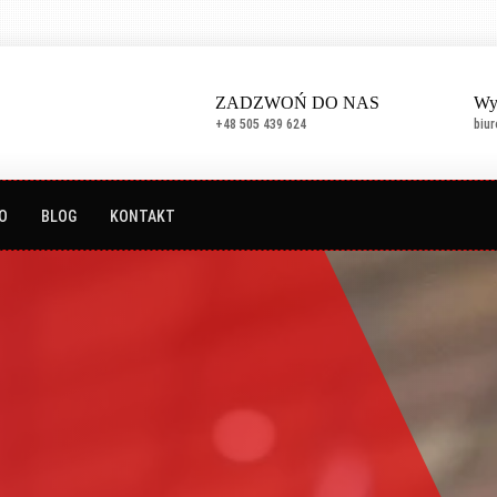
ZADZWOŃ DO NAS
Wy
+48 505 439 624
biu
O
BLOG
KONTAKT