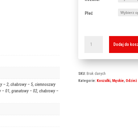
Płeć
ilość
Dodaj do kos
Core
142
SKU:
Brak danych
Kategorie:
Koszulki
,
Męskie
,
Odzież
owy – 2, chabrowy – 5, ciemnoszary
ny – 01, granatowy – 02, chabrowy –
Z