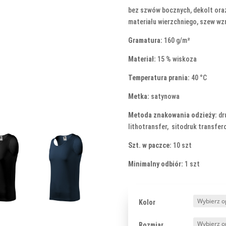
bez szwów bocznych, dekolt ora
materiału wierzchniego, szew wz
Gramatura:
160 g/m²
Materiał:
15 % wiskoza
Temperatura prania:
40 °C
Metka:
satynowa
Metoda znakowania odzieży:
dru
lithotransfer, sitodruk transfe
Szt. w paczce:
10 szt
Minimalny odbiór:
1 szt
Kolor
Rozmiar