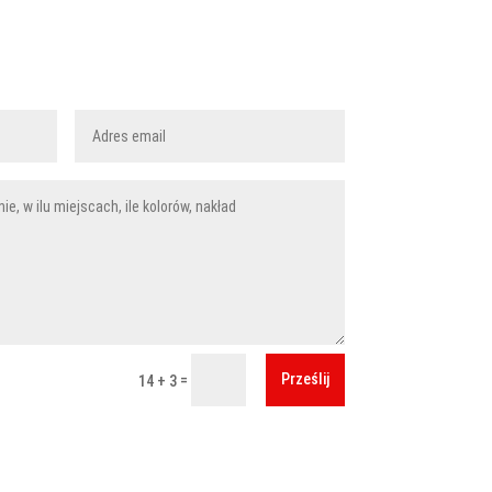
akować zakupioną u nas odzież?
liwości i dokonaj darmowej wyceny
Prześlij
=
14 + 3