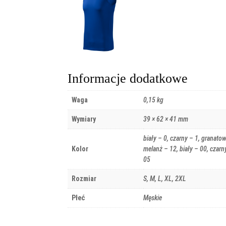
Informacje dodatkowe
Waga
0,15 kg
Wymiary
39 × 62 × 41 mm
biały – 0, czarny – 1, granat
Kolor
melanż – 12, biały – 00, czar
05
Rozmiar
S, M, L, XL, 2XL
Płeć
Męskie