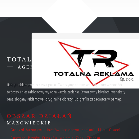
TOTALNA REKLAMA
AGENCJA REKLAMY WARSZAWA
Usługi reklamowe to nasza pasja. Tworzymy zgrany zespół, który w sposób
twórczy i nieszablonowy wykona każde zadanie. Stworzymy błyskotliwe teksty
oraz slogany reklamowe, oryginalne obrazy lub grafiki zapadające w pamięć.
OBSZAR DZIAŁAŃ
MAZOWIECKIE
Grodzisk Mazowiecki
Józefów
Legionowo
Łomianki
Marki
Otwock
Piaseczno
Piastów
Pruszków
Wołomin
Ząbki
Zielonka