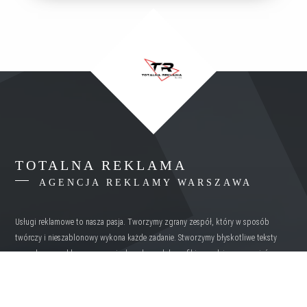
TOTALNA REKLAMA
AGENCJA REKLAMY WARSZAWA
Usługi reklamowe to nasza pasja. Tworzymy zgrany zespół, który w sposób
twórczy i nieszablonowy wykona każde zadanie. Stworzymy błyskotliwe teksty
oraz slogany reklamowe, oryginalne obrazy lub grafiki zapadające w pamięć.
OBSZAR DZIAŁAŃ
MAZOWIECKIE