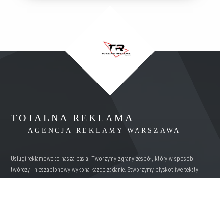
TOTALNA REKLAMA
AGENCJA REKLAMY WARSZAWA
Usługi reklamowe to nasza pasja. Tworzymy zgrany zespół, który w sposób
twórczy i nieszablonowy wykona każde zadanie. Stworzymy błyskotliwe teksty
oraz slogany reklamowe, oryginalne obrazy lub grafiki zapadające w pamięć.
OBSZAR DZIAŁAŃ
MAZOWIECKIE