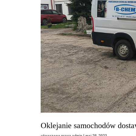
Oklejanie samochodów dost
utworzone przez
admin
|
maj 28, 2023