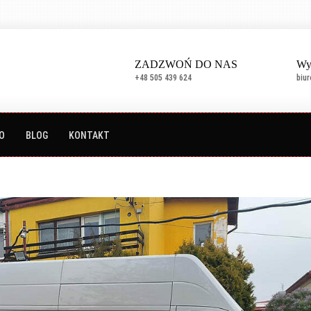
ZADZWOŃ DO NAS
Wy
+48 505 439 624
biu
O
BLOG
KONTAKT