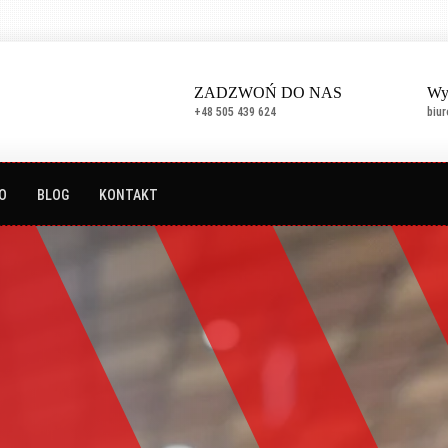
ZADZWOŃ DO NAS
Wy
+48 505 439 624
biu
O
BLOG
KONTAKT