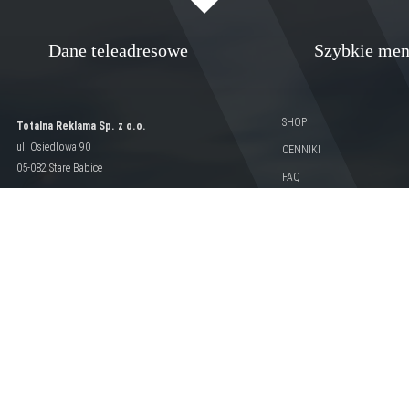
Dane teleadresowe
Szybkie me
SHOP
Totalna Reklama Sp. z o.o.
ul. Osiedlowa 90
CENNIKI
05-082 Stare Babice
FAQ
Blog
NIP: 1182310622
Regon: 5422711720
Portfolio
KRS: 00011847814
Przygotowanie plików do d
Konto: mBank nr 83 1140 2004 0000 3802 8595
4768