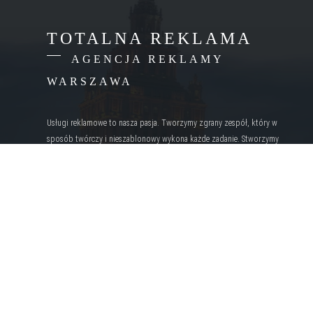
TOTALNA REKLAMA
AGENCJA REKLAMY
WARSZAWA
Usługi reklamowe to nasza pasja. Tworzymy zgrany zespół, który w
sposób twórczy i nieszablonowy wykona każde zadanie. Stworzymy
błyskotliwe teksty oraz slogany reklamowe, oryginalne obrazy lub grafiki
zapadające w pamięć.
OBSZAR DZIAŁAŃ
MAZOWIECKIE
Grodzisk Mazowiecki
Józefów
Legionowo
Łomianki
Marki
Otwock
Piaseczno
Piastów
Pruszków
Wołomin
Ząbki
Zielonka