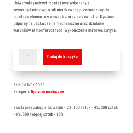
Uniwersalny uchwyt montażowy wykonany z
wysokojakościowej stali nierdzewnej, przeznaczony do
montażu elementów wewnątrz oraz na zewnątrz. Dystans
odporny na uszkodzenia mechaniczne oraz działanie
warunków atmosferycznych. Wykończenie matowe, satyna.
ilość
Dodaj do koszyka
Dystans
montażowy
30x80
mm
SKU:
DM-INOX-30x80
Kategoria:
Dystanse montażowe
Zniżki przy zakupie: 50 sztuk - 2%, 100 sztuk - 4%, 200 sztuk
- 6%, 500 i więcej sztuk - 10%