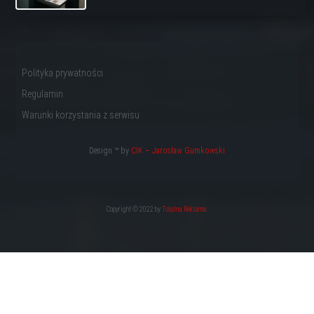
Polityka prywatności
Regulamin
Warunki korzystania z serwisu
Design ™ by
CIK – Jarosław Gumkowski
Copyright © 2022 by
Totalna Reklama