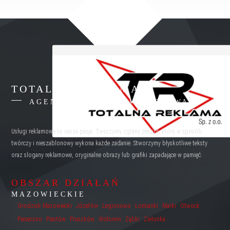
TOTALNA REKLAMA
AGENCJA REKLAMY WARSZAWA
Usługi reklamowe to nasza pasja. Tworzymy zgrany zespół, który w sposób
twórczy i nieszablonowy wykona każde zadanie. Stworzymy błyskotliwe teksty
oraz slogany reklamowe, oryginalne obrazy lub grafiki zapadające w pamięć.
OBSZAR DZIAŁAŃ
MAZOWIECKIE
Grodzisk Mazowiecki
Józefów
Legionowo
Łomianki
Marki
Otwock
Piaseczno
Piastów
Pruszków
Wołomin
Ząbki
Zielonka