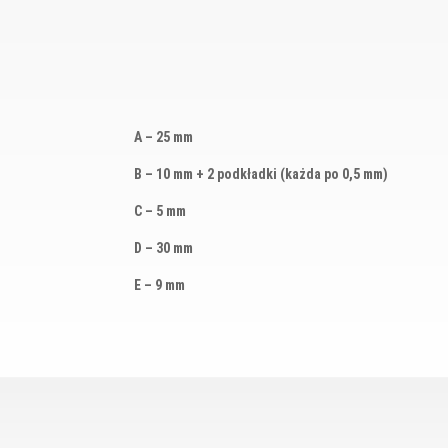
A – 25 mm
B – 10 mm + 2 podkładki (każda po 0,5 mm)
C – 5 mm
D – 30 mm
E – 9 mm