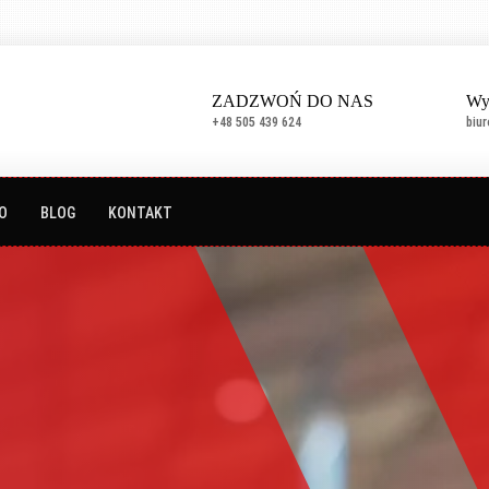
ZADZWOŃ DO NAS
Wy
+48 505 439 624
biu
O
BLOG
KONTAKT