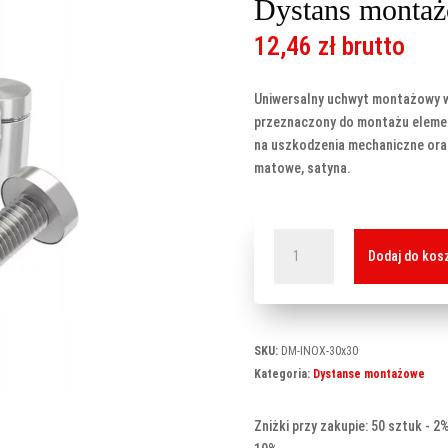
Dystans monta
12,46
zł
brutto
Uniwersalny uchwyt montażowy w
przeznaczony do montażu eleme
na uszkodzenia mechaniczne ora
matowe, satyna.
ilość
Dodaj do kos
Dystans
montażowy
30x30
mm
SKU:
DM-INOX-30x30
Kategoria:
Dystanse montażowe
Zniżki przy zakupie: 50 sztuk - 2%